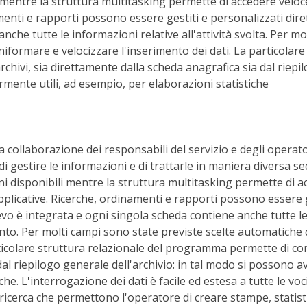
bili mentre la struttura multitasking permette di accedere v
menti e rapporti possono essere gestiti e personalizzati dire
che tutte le informazioni relative all'attività svolta. Per mo
 uniformare e velocizzare l'inserimento dei dati. La particola
archivi, sia direttamente dalla scheda anagrafica sia dal riepi
mente utili, ad esempio, per elaborazioni statistiche
collaborazione dei responsabili del servizio e degli operatori 
di gestire le informazioni e di trattarle in maniera diversa se
oni disponibili mentre la struttura multitasking permette di
licative. Ricerche, ordinamenti e rapporti possono essere g
ievo è integrata e ogni singola scheda contiene anche tutte le i
unto. Per molti campi sono state previste scelte automatiche da
icolare struttura relazionale del programma permette di consul
al riepilogo generale dell'archivio: in tal modo si possono a
iche. L'interrogazione dei dati è facile ed estesa a tutte le v
ricerca che permettono l'operatore di creare stampe, statistic