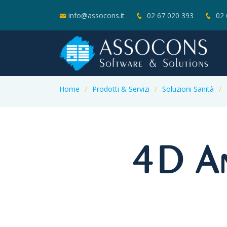
info@assocons.it
02 67 020 393
02 
Home
Prodotti & Servizi
Soluzioni Sanità
4D An