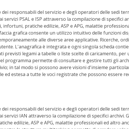
ei responsabili del servizio e degli operatori delle sedi terri
i servizi PSAL e ISP attraverso la compilazione di specifici archi
infortuni, pratiche edilizie, ASP e APG, malattie professiona
erfaccia grafica consente un utilizzo intuitivo delle funzioni d
mporaneamente alle diverse aree applicative. Ricerche, or
'utente. L'anagrafica è integrata e ogni singola scheda conti
tati previsti legami a tabelle o liste scelte di caricamento, pe
 del programma permette di consultare e gestire tutti gli arch
ivio; in tal modo si possono avere visioni d'insieme particol
cile ed estesa a tutte le voci registrate che possono essere r
ei responsabili del servizio e degli operatori delle sedi terri
i servizi IAN attraverso la compilazione di specifici archivi. Ge
tiche edilizie, ASP e APG, malattie professionali ed altro anc