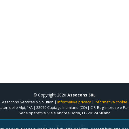
© Copyright 2020
Assocons SRL
Assocons Services & Solution |
Informativa privacy
|
Informativa cookie
atori delle Alpi, 1/A | 22070 Capiago Intimiano (CO) | C.F. Reg.Imprese e Par
Sede operativa: viale Andrea Doria,33 - 20124 Milano